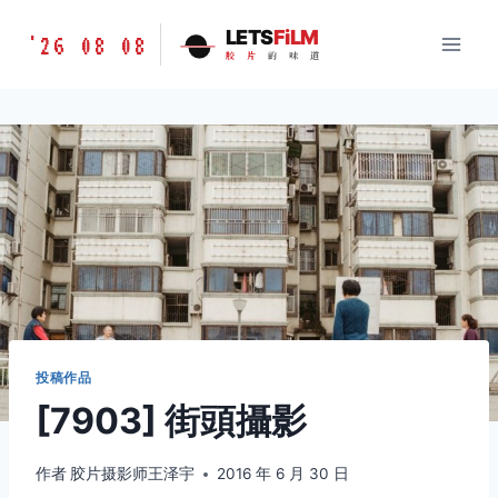
跳
胶
LETS
FiLM
'26 08 08
到
胶
片
的
味
道
片
内
的
容
味
道
LETSFILM
投稿作品
[7903] 街頭攝影
作者
胶片摄影师王泽宇
2016 年 6 月 30 日