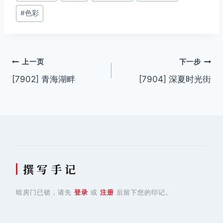
签：
#
色彩
文
上一页
下一步
[7902] 青海湖畔
[7904] 深夏时光街
章
导
航
撰 写 手 记
暗房门已锁，请先
登录
或
注册
后留下您的印记。