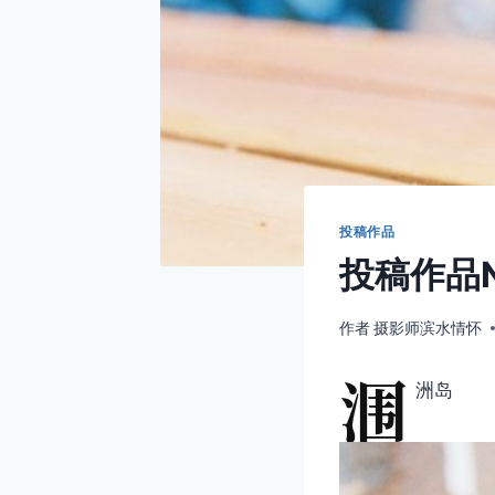
投稿作品
投稿作品N
作者
摄影师滨水情怀
涠
洲岛