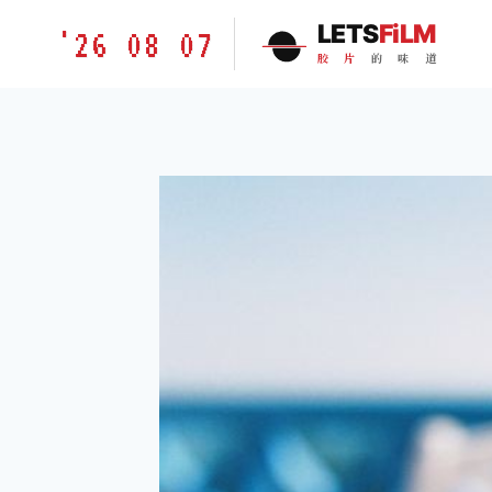
跳
胶
LETS
FiLM
'26 08 07
到
片
胶
片
的
味
道
内
的
容
味
道
LETSFILM