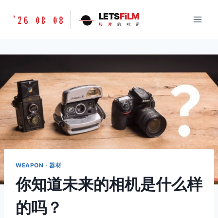
跳
胶
LETS
FiLM
'26 08 08
到
胶
片
的
味
道
片
内
的
容
味
道
LETSFILM
WEAPON · 器材
你知道未来的相机是什么样
的吗？