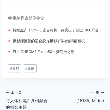
🕸️ 继续探索影像宇宙
•
持续生产了17年，这台相机一共卖出了超过1000万台
•
摄影师推荐的适合胶片摄影初学者的5部相机
•
FUJICHROME Fortia50 – 梦幻神之卷
文
#
器材
#
影像
章
标
签：
文
上一页
下一步
将人体和黑白几何融合
[15185] Midori
章
的摄影主题