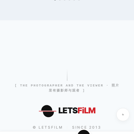
[ THE PHOTOGRAPHER AND THE VIEWER · 照片
里有摄影师与观者 ]
LETS
FiLM
© LETSFILM
SINCE 2013
|