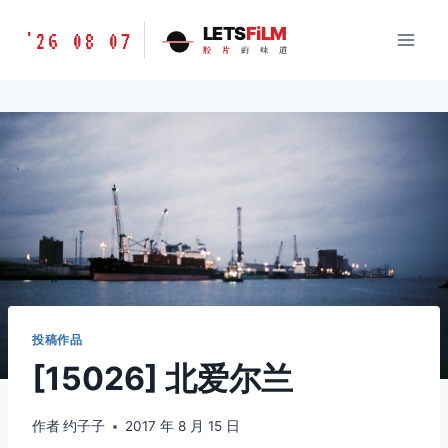
跳
胶
LETS
FiLM
'26 08 07
到
胶
片
的
味
道
片
内
的
容
味
道
LETSFILM
投稿作品
[15026] 北爱尔兰
作者
约子子
2017 年 8 月 15 日