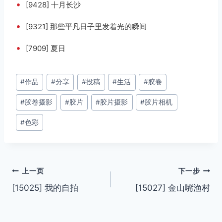
•
[9428] 十月长沙
•
[9321] 那些平凡日子里发着光的瞬间
•
[7909] 夏日
文
#
作品
#
分享
#
投稿
#
生活
#
胶卷
章
#
胶卷摄影
#
胶片
#
胶片摄影
#
胶片相机
标
签：
#
色彩
文
上一页
下一步
[15025] 我的自拍
[15027] 金山嘴渔村
章
导