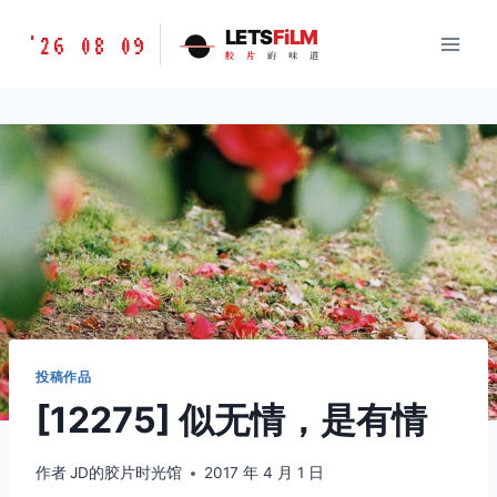
跳
胶
LETS
FiLM
'26 08 09
到
胶
片
的
味
道
片
内
的
容
味
道
LETSFILM
投稿作品
[12275] 似无情，是有情
作者
JD的胶片时光馆
2017 年 4 月 1 日