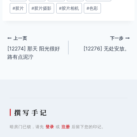
章
#
胶片
#
胶片摄影
#
胶片相机
#
色彩
标
签：
文
上一页
下一步
[12274] 那天 阳光很好
[12276] 无处安放。
章
路有点泥泞
导
航
撰 写 手 记
暗房门已锁，请先
登录
或
注册
后留下您的印记。