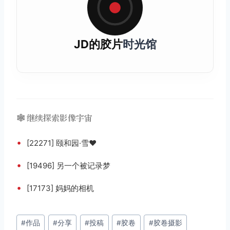
JD的
胶片
时光馆
🕸️ 继续探索影像宇宙
•
[22271] 颐和园·雪❤️
•
[19496] 另一个被记录梦
•
[17173] 妈妈的相机
文
#
作品
#
分享
#
投稿
#
胶卷
#
胶卷摄影