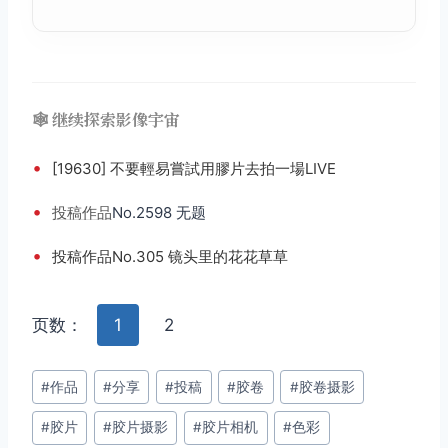
🕸️ 继续探索影像宇宙
•
[19630] 不要輕易嘗試用膠片去拍一場LIVE
•
投稿
作品
No.2598 无题
•
投稿作品No.305 镜头里的花花草草
页数：
1
2
文
#
作品
#
分享
#
投稿
#
胶卷
#
胶卷摄影
章
#
胶片
#
胶片摄影
#
胶片相机
#
色彩
标