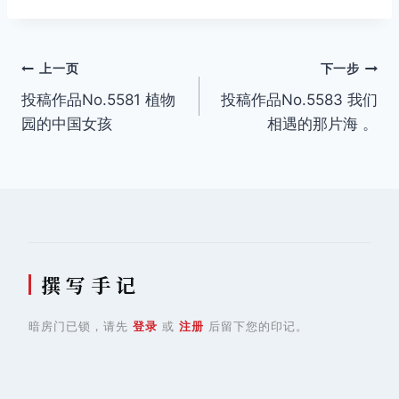
签：
文
上一页
下一步
投稿作品No.5581 植物
投稿作品No.5583 我们
章
园的中国女孩
相遇的那片海 。
导
航
撰 写 手 记
暗房门已锁，请先
登录
或
注册
后留下您的印记。