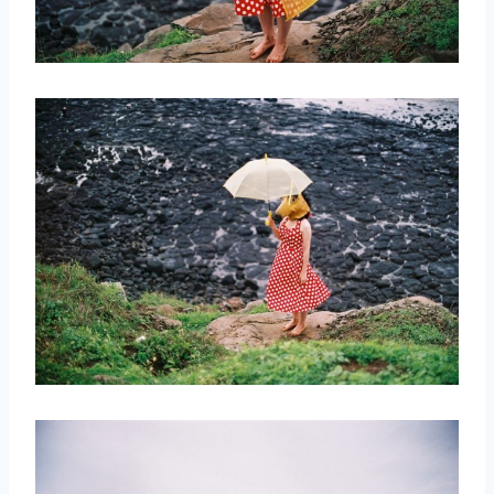
取消
搜索