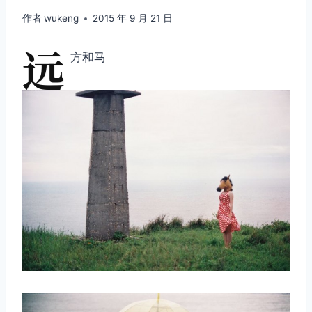
作者
wukeng
2015 年 9 月 21 日
远
方和马