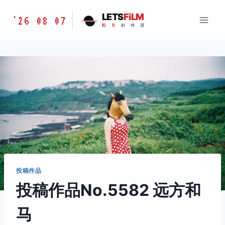
跳
胶
LETS
FiLM
'26 08 07
到
胶
片
的
味
道
片
内
的
容
味
道
LETSFILM
投稿作品
投稿作品No.5582 远方和
马