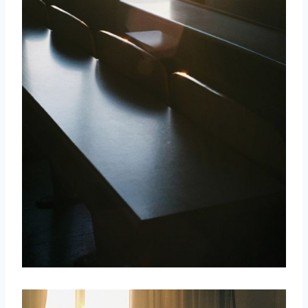
取消
搜索