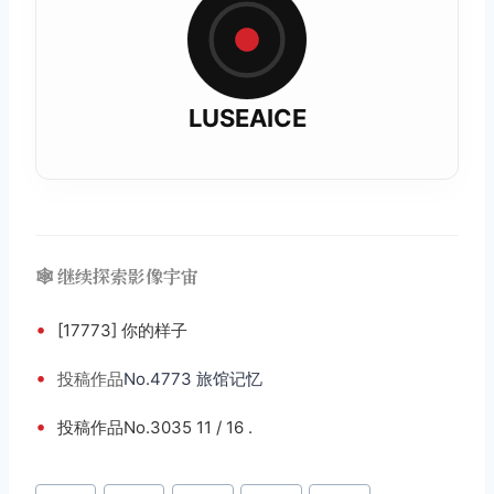
LUSEAICE
🕸️ 继续探索影像宇宙
•
[17773] 你的样子
•
投稿
作品
No.4773 旅馆记忆
•
投稿作品No.3035 11 / 16 .
文