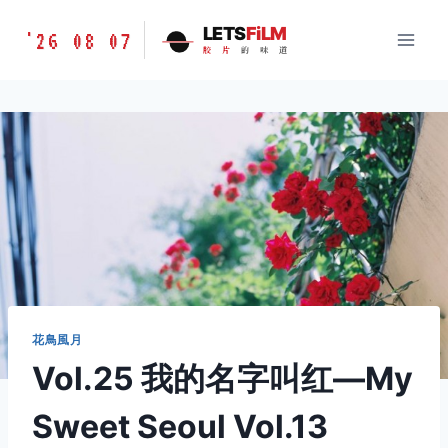
跳
胶
LETS
FiLM
'26 08 07
到
胶
片
的
味
道
片
内
的
容
味
道
LETSFILM
花鳥風月
Vol.25 我的名字叫红—My
Sweet Seoul Vol.13