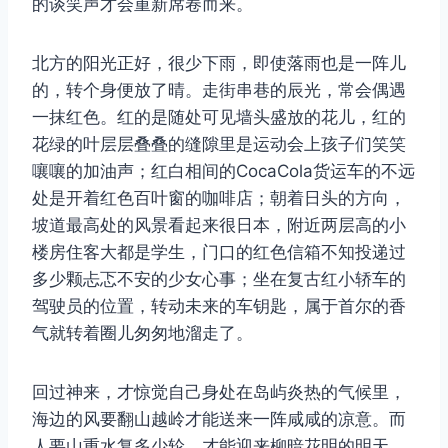
的谈笑声才会重新席卷而来。
北方的阳光正好，很少下雨，即使落雨也是一阵儿
的，转个身便放了晴。走街串巷的辰光，常会偶遇
一抹红色。红的是随处可见墙头盛放的花儿，红的
取消
搜索
花绿的叶层层叠叠的缝隙里是运动会上孩子们笑笑
嚷嚷的加油声；红白相间的CocaCola货运车的不远
处是开着红色百叶窗的咖啡店；朝着日头的方向，
坡道最高处的风景看起来很日本，附近两层高的小
楼房住客大都是学生，门口的红色信箱不知投递过
多少颗忐忑不安的少女心事；坐在复古红小轿车的
驾驶员的位置，转动未来的车钥匙，属于首尔的香
气就转着圈儿匆匆地溜走了。
回过神来，才惊觉自己身处在岛屿炎热的气候里，
海边的风要翻山越岭才能送来一阵咸咸的凉意。而
人要山重水复多少轮，才能迎来柳暗花明的明天。