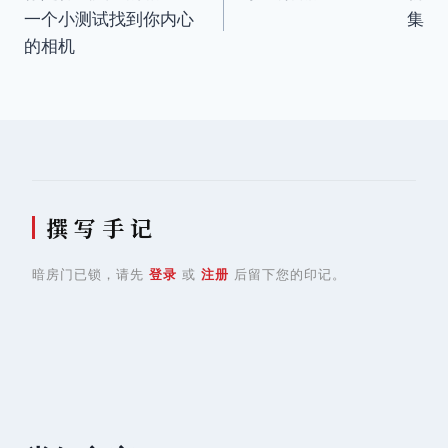
章
一个小测试找到你内心
集
导
的相机
航
撰 写 手 记
暗房门已锁，请先
登录
或
注册
后留下您的印记。