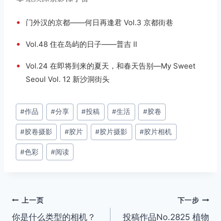
•
门外汉的京都——何日再逢君 Vol.3 京都街巷
•
Vol.48 住在岛屿的日子——普吉 II
•
Vol.24 在即将到来的夏天，和春天告别—My Sweet
Seoul Vol. 12 新沙洞街头
文
#
作品
#
分享
#
投稿
#
生活
#
胶卷
章
#
胶卷摄影
#
胶片
#
胶片摄影
#
胶片相机
标
签：
#
色彩
#
阅读
文
上一页
下一步
你是什么类型的相机？
投稿作品No.2825 植物