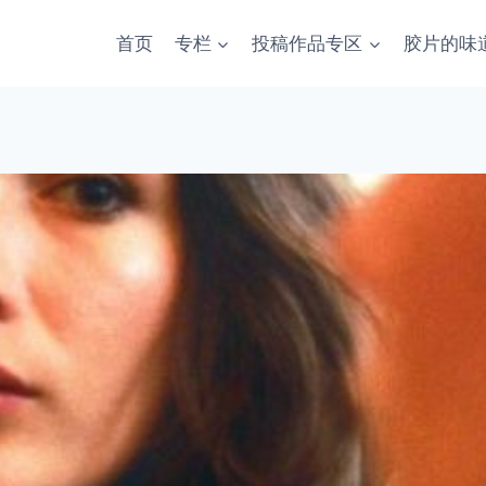
首页
专栏
投稿作品专区
胶片的味