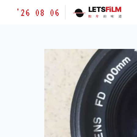
跳
胶
LETS
FiLM
'26 08 06
到
片
胶
片
的
味
道
内
的
容
味
道
LETSFILM