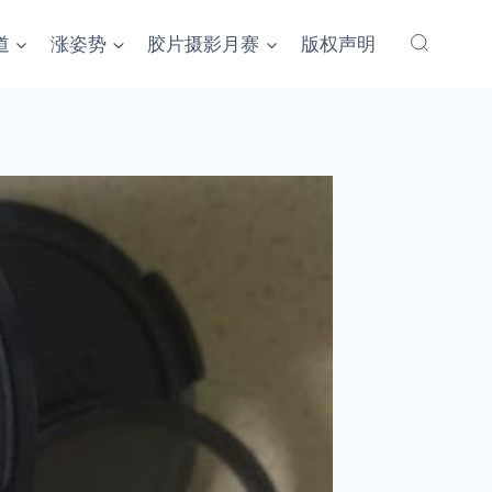
道
涨姿势
胶片摄影月赛
版权声明