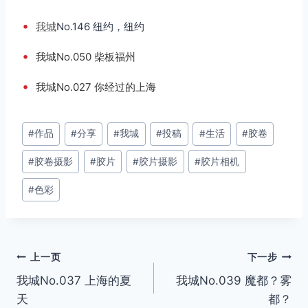
•
我城
No.146 纽约，纽约
•
我城No.050 柴板福州
•
我城No.027 你经过的上海
文
#
作品
#
分享
#
我城
#
投稿
#
生活
#
胶卷
章
#
胶卷摄影
#
胶片
#
胶片摄影
#
胶片相机
标
签：
#
色彩
文
上一页
下一步
我城No.037 上海的夏
我城No.039 魔都？雾
章
天
都？