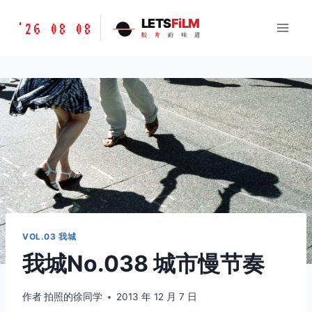
跳
胶
LETS
FiLM
'26 08 08
到
胶
片
的
味
道
片
内
的
容
味
道
LETSFILM
VOL.03 我城
我城No.038 城市慢节奏
作者
拍照的徐同学
2013 年 12 月 7 日