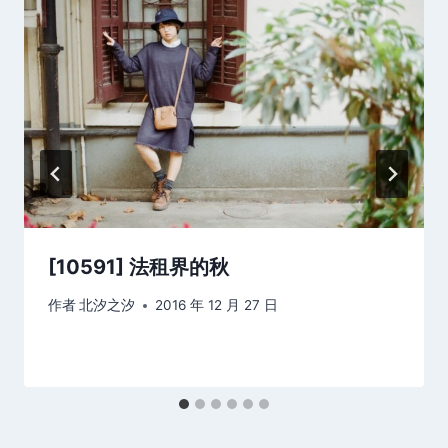
[10591] 法租界的秋
作者
北汐之汐
2016 年 12 月 27 日