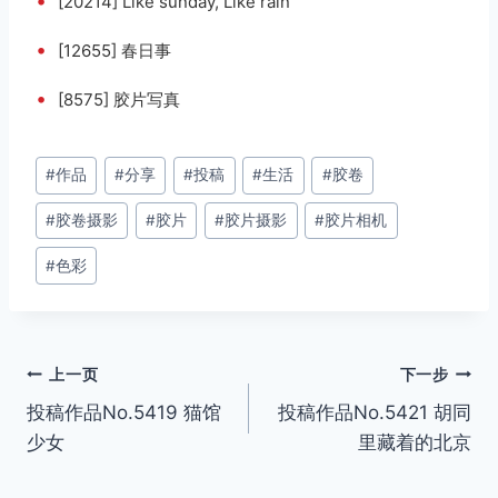
•
[20214] Like sunday, Like rain
•
[12655] 春日事
•
[8575] 胶片写真
文
#
作品
#
分享
#
投稿
#
生活
#
胶卷
章
#
胶卷摄影
#
胶片
#
胶片摄影
#
胶片相机
标
签：
#
色彩
文
上一页
下一步
投稿作品No.5419 猫馆
投稿作品No.5421 胡同
章
少女
里藏着的北京
导