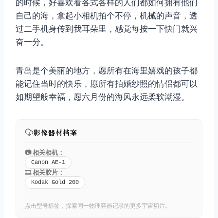
的时候，好喜欢看各式各样的人们都如何拥有他们
自己的海，拿起小相机拍个不停，机械的声音，透
过二手机身传到我耳朵里，感觉每按一下快门就兴
奋一分。
青岛是个美丽的地方，愿所有在海里嬉戏的孩子都
能记住当时的快乐，愿所有拍婚纱照的情侣都可以
如期望般幸福，愿六月份的海风永远柔软潮湿。
影像器材档案
📷 相关相机：
Canon AE-1
🎞️ 相关胶片：
Kodak Gold 200
点击型号标签，探索同一物理容器记录的更多宇宙切片。