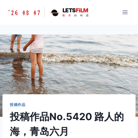
跳
胶
LETS
FiLM
'26 08 07
到
胶
片
的
味
道
片
内
的
容
味
道
LETSFILM
投稿作品
投稿作品No.5420 路人的
海，青岛六月