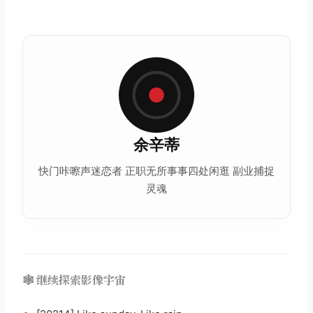
余辛蒂
快门咔嚓声迷恋者 正职无所事事四处闲逛 副业捕捉
灵魂
🕸️ 继续探索影像宇宙