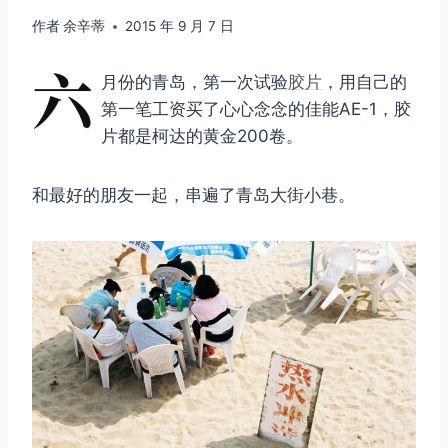
作者
余辛蒂
2015 年 9 月 7 日
六
月份的青岛，第一次试验
胶片
，用自己的
第一笔工资买了心心念念的佳能AE-1，胶
片都是柯达的黄金200卷。
和最好的朋友一起，串遍了青岛大街小巷。