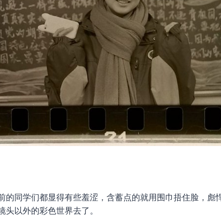
前的同学们都显得有些羞涩，含蓄点的就用围巾捂住脸，彪
镜头以外的彩色世界去了。