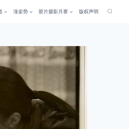
道
涨姿势
胶片摄影月赛
版权声明