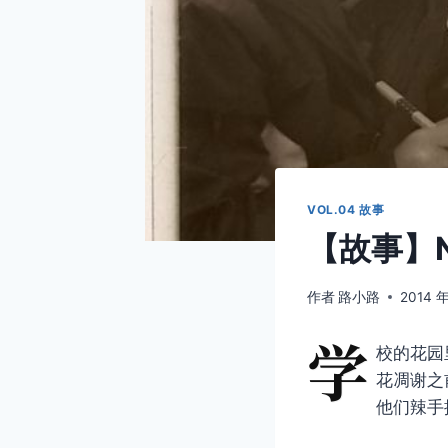
VOL.04 故事
【故事】N
作者
路小路
2014 年
学
校的花园
花凋谢之
他们辣手