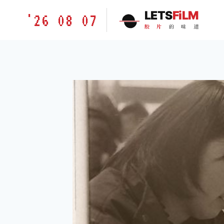
跳
胶
LETS
FiLM
'26 08 07
到
片
胶
片
的
味
道
内
的
容
味
道
LETSFILM