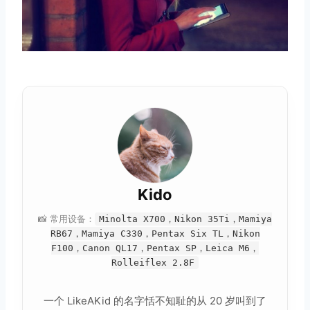
Kido
📸 常用设备：
Minolta X700，Nikon 35Ti，Mamiya
RB67，Mamiya C330，Pentax Six TL，Nikon
F100，Canon QL17，Pentax SP，Leica M6，
Rolleiflex 2.8F
一个 LikeAKid 的名字恬不知耻的从 20 岁叫到了