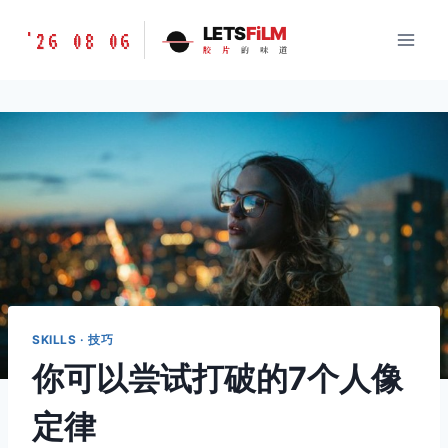
跳
胶
LETS
FiLM
'26 08 06
到
胶
片
的
味
道
片
内
的
容
味
道
LETSFILM
SKILLS · 技巧
你可以尝试打破的7个人像
定律