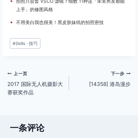
•
拍照只会套 VSCO 滤镜？细数 11种连「笨笨男友都能
上手」的修图风格
•
不用美白我也很美！黑皮肤妹纸的拍照密技
文
#
Skills · 技巧
章
标
签：
文
上一页
下一步
2017 国际无人机摄影大
[14358] 港岛漫步
章
赛获奖作品
导
航
一条评论