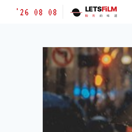
跳
胶
LETS
FiLM
'26 08 08
到
片
胶
片
的
味
道
内
的
容
味
道
LETSFILM