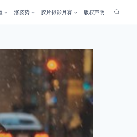
道
涨姿势
胶片摄影月赛
版权声明