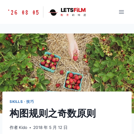
跳
胶
LETS
FiLM
'26 08 05
到
胶
片
的
味
道
片
内
的
容
味
道
LETSFILM
SKILLS · 技巧
构图规则之奇数原则
作者
Kido
2018 年 5 月 12 日