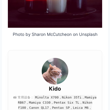
Photo by Sharon McCutcheon on Unsplash
Kido
📸 常用设备：
Minolta X700，Nikon 35Ti，Mamiya
RB67，Mamiya C330，Pentax Six TL，Nikon
F100，Canon QL17，Pentax SP，Leica M6，