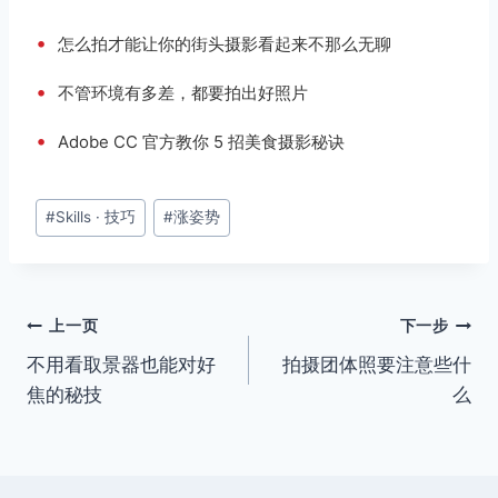
•
怎么拍才能让你的街头摄影看起来不那么无聊
•
不管环境有多差，都要拍出好照片
•
Adobe CC 官方教你 5 招美食摄影秘诀
文
#
Skills · 技巧
#
涨姿势
章
标
签：
文
上一页
下一步
不用看取景器也能对好
拍摄团体照要注意些什
章
焦的秘技
么
导
航