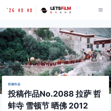
跳
胶
LETS
FiLM
'26 08 08
到
胶
片
的
味
道
片
内
的
容
味
道
LETSFILM
投稿作品
投稿作品No.2088 拉萨 哲
蚌寺 雪顿节 晒佛 2012