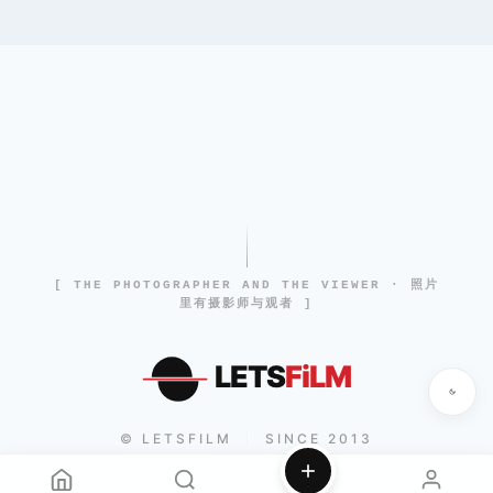
[ THE PHOTOGRAPHER AND THE VIEWER · 照片
里有摄影师与观者 ]
LETS
FiLM
© LETSFILM
SINCE 2013
|