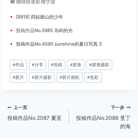
🕸️ 继续探索影像宇宙
•
[9918] 四姑娘山的少年
•
投稿
作品
No.5985 岛屿的光
•
投稿作品No.4595 sunshine的夏日写真 3
文
#
作品
#
分享
#
投稿
#
胶卷
#
胶卷摄影
章
#
胶片
#
胶片摄影
#
胶片相机
#
色彩
标
签：
文
上一页
下一步
投稿作品No.2087 夏至
投稿作品No.2089 垦丁
章
的海
导