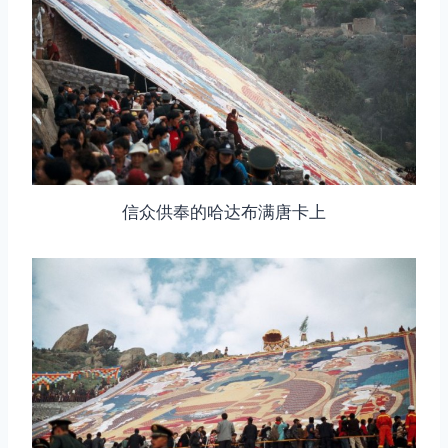
信众供奉的哈达布满唐卡上