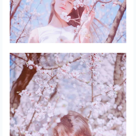
取消
搜索