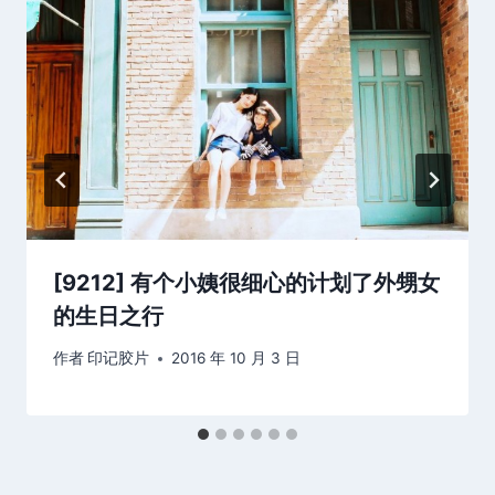
[9212] 有个小姨很细心的计划了外甥女
的生日之行
作者
印记胶片
2016 年 10 月 3 日