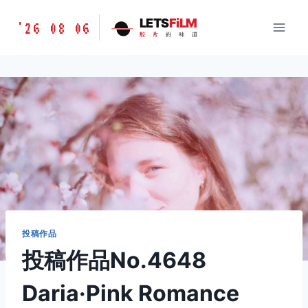
跳
胶
LETS
FiLM
'26 08 06
到
胶
片
的
味
道
片
内
的
容
味
道
LETSFILM
投稿作品
投稿作品No.4648
Daria·Pink Romance