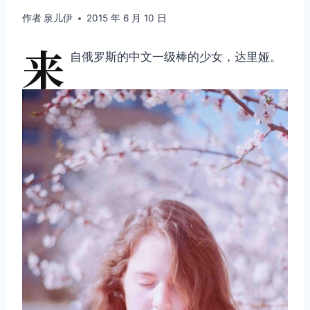
作者
泉儿伊
2015 年 6 月 10 日
来
自俄罗斯的中文一级棒的少女，达里娅。