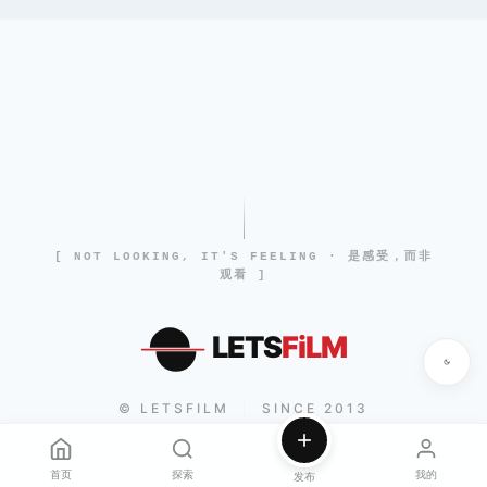
[ NOT LOOKING, IT'S FEELING · 是感受，而非
观看 ]
LETS
FiLM
© LETSFILM
SINCE 2013
|
首页
探索
我的
发布