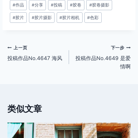
文
#
作品
#
分享
#
投稿
#
胶卷
#
胶卷摄影
章
#
胶片
#
胶片摄影
#
胶片相机
#
色彩
标
签：
文
上一页
下一步
投稿作品No.4647 海风
投稿作品No.4649 是爱
章
情啊
导
航
类似文章