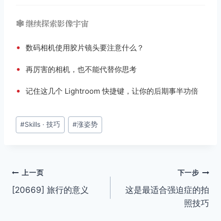
🕸️ 继续探索影像宇宙
•
数码相机使用胶片镜头要注意什么？
•
再厉害的相机，也不能代替你思考
•
记住这几个 Lightroom 快捷键，让你的后期事半功倍
文
#
Skills · 技巧
#
涨姿势
章
标
签：
文
上一页
下一步
[20669] 旅行的意义
这是最适合强迫症的拍
章
照技巧
导