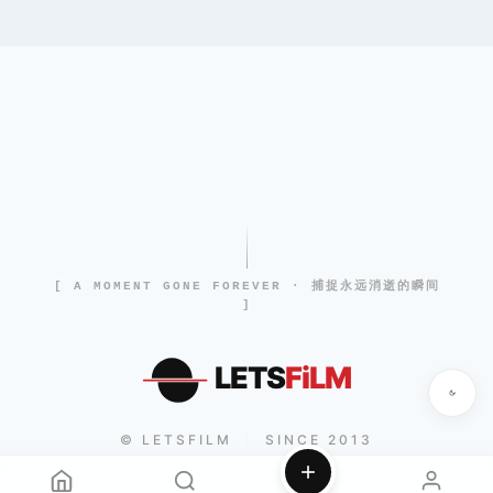
[ A MOMENT GONE FOREVER · 捕捉永远消逝的瞬间
]
LETS
FiLM
© LETSFILM
SINCE 2013
|