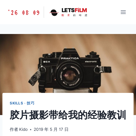
跳
胶
LETS
FiLM
'26 08 09
到
胶
片
的
味
道
片
内
的
容
味
道
LETSFILM
SKILLS · 技巧
胶片摄影带给我的经验教训
作者
Kido
2019 年 5 月 17 日