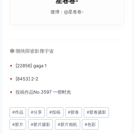
星卷卷-
微博：@星卷卷-
🕸️ 继续探索影像宇宙
•
[22856] gaga 1
•
[8453] 2-2
•
投稿
作品
No.3597 一些时光
文
#
作品
#
分享
#
投稿
#
胶卷
#
胶卷摄影
章
#
胶片
#
胶片摄影
#
胶片相机
#
色彩
标
签：