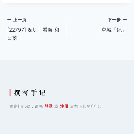
文
上一页
下一步
[22797] 深圳 | 看海 和
空城「纪」
章
日落
导
航
撰 写 手 记
暗房门已锁，请先
登录
或
注册
后留下您的印记。