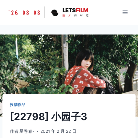
跳
胶
LETS
FiLM
'26 08 08
到
胶
片
的
味
道
片
内
的
容
味
道
LETSFILM
投稿作品
[22798] 小园子3
作者
星卷卷-
2021 年 2 月 22 日