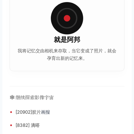
就是阿邦
我将记忆交由相机来存取，当它变成了照片，就会
孕育出新的记忆来。
🕸️ 继续探索影像宇宙
•
[20902]
胶片
画报
•
[8382] 滴嗒