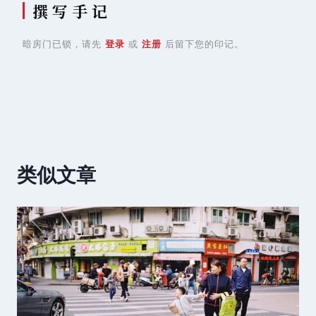
撰 写 手 记
暗房门已锁，请先
登录
或
注册
后留下您的印记。
类似文章