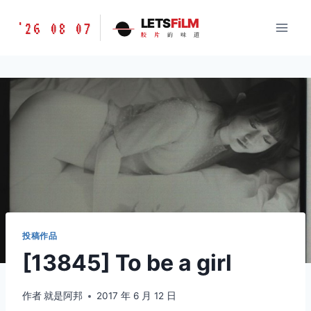
跳
胶
LETS
FiLM
'26 08 07
到
胶
片
的
味
道
片
内
的
容
味
道
LETSFILM
投稿作品
[13845] To be a girl
作者
就是阿邦
2017 年 6 月 12 日