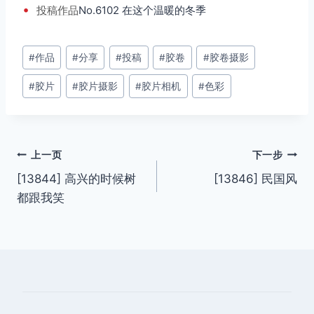
•
投稿
作品
No.6102 在这个温暖的冬季
文
#
作品
#
分享
#
投稿
#
胶卷
#
胶卷摄影
章
#
胶片
#
胶片摄影
#
胶片相机
#
色彩
标
签：
文
上一页
下一步
[13844] 高兴的时候树
[13846] 民国风
章
都跟我笑
导
航