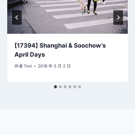
[17394] Shanghai & Soochow’s
April Days
作者
Toni
2018 年 5 月 2 日