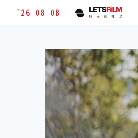
跳
胶
LETS
FiLM
'26 08 08
到
片
胶
片
的
味
道
内
的
容
味
道
LETSFILM