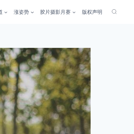
道
涨姿势
胶片摄影月赛
版权声明