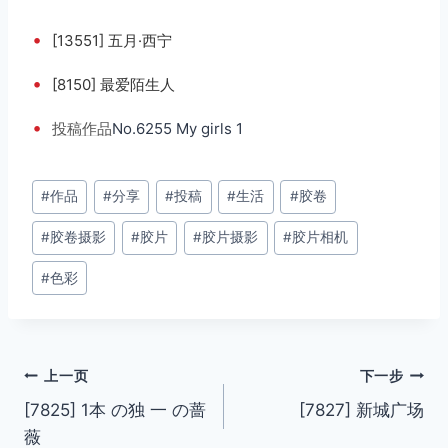
•
[13551] 五月·西宁
•
[8150] 最爱陌生人
•
投稿
作品
No.6255 My girls 1
文
#
作品
#
分享
#
投稿
#
生活
#
胶卷
章
#
胶卷摄影
#
胶片
#
胶片摄影
#
胶片相机
标
签：
#
色彩
文
上一页
下一步
[7825] 1本 の独 一 の蔷
[7827] 新城广场
章
薇