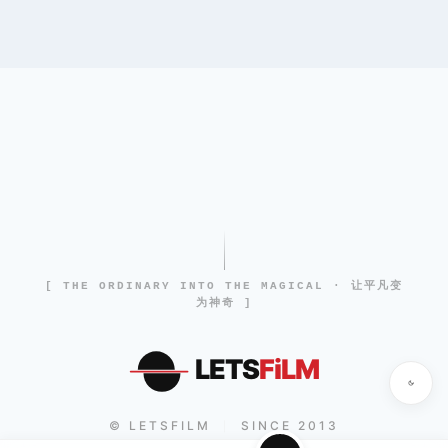
[ THE ORDINARY INTO THE MAGICAL · 让平凡变
为神奇 ]
LETS
FiLM
© LETSFILM
SINCE 2013
|