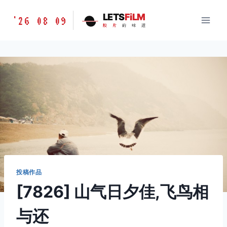
跳
胶
LETS
FiLM
'26 08 09
到
胶
片
的
味
道
片
内
的
容
味
道
LETSFILM
投稿作品
[7826] 山气日夕佳,飞鸟相
与还