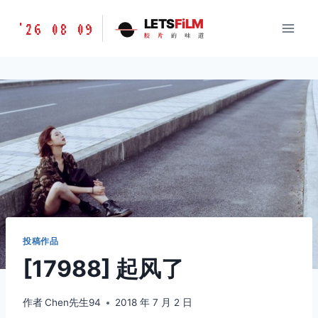
跳
胶
LETS
FiLM
'26 08 09
到
胶
片
的
味
道
片
内
的
容
味
道
LETSFILM
投稿作品
[17988] 起风了
作者
Chen先生94
2018 年 7 月 2 日