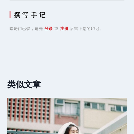
撰 写 手 记
暗房门已锁，请先
登录
或
注册
后留下您的印记。
类似文章