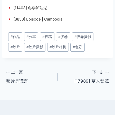
•
[11403] 冬季泸沽湖
•
[8858] Episode | Cambodia.
文
#
作品
#
分享
#
投稿
#
胶卷
#
胶卷摄影
章
#
胶片
#
胶片摄影
#
胶片相机
#
色彩
标
签：
文
上一页
下一步
照片是谎言
[17989] 草木繁茂
章
导
航