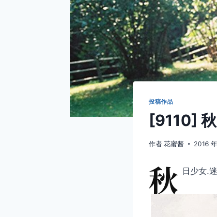
投稿作品
[9110]
作者
花蜜酱
2016 年
秋
日少女.