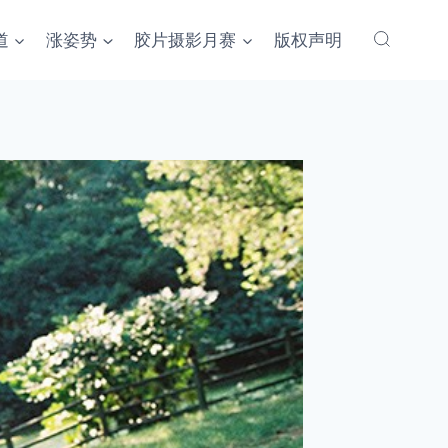
道
涨姿势
胶片摄影月赛
版权声明