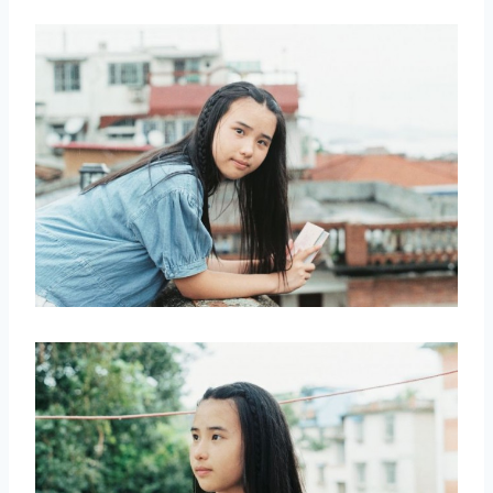
取消
搜索