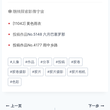
🕸️ 继续探索影像宇宙
•
[11042] 黄色雨衣
•
投稿
作品
No.5148 六月巴塞罗那
•
投稿作品No.4177 雨中乡路
文
#
人像
#
作品
#
分享
#
投稿
#
胶卷
章
#
胶卷摄影
#
胶片
#
胶片摄影
#
胶片相机
标
签：
#
色彩
文
上一页
下一步