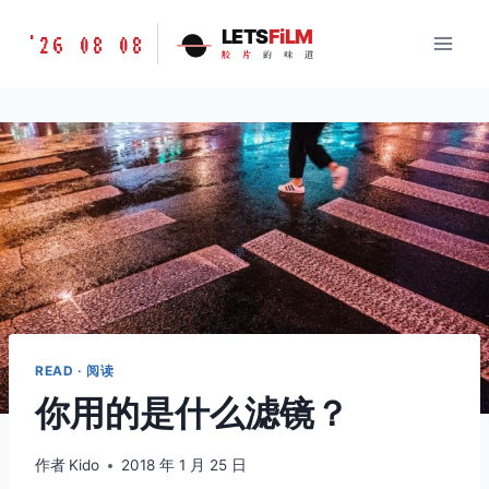
跳
胶
LETS
FiLM
'26 08 08
到
胶
片
的
味
道
片
内
的
容
味
道
LETSFILM
READ · 阅读
你用的是什么滤镜？
作者
Kido
2018 年 1 月 25 日