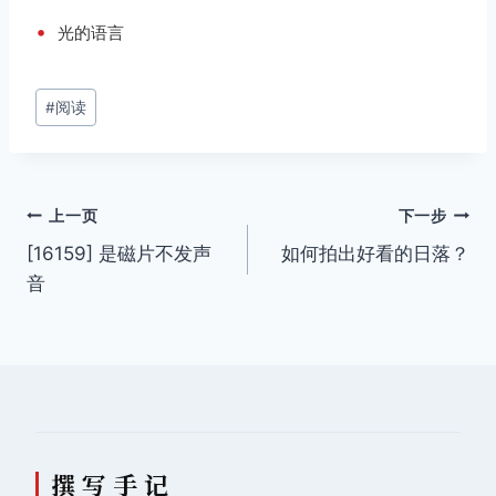
•
光的语言
文
#
阅读
章
标
签：
文
上一页
下一步
[16159] 是磁片不发声
如何拍出好看的日落？
章
音
导
航
撰 写 手 记