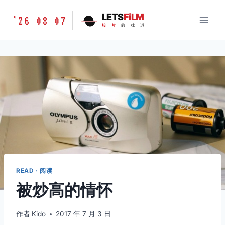
跳
胶
LETS
FiLM
'26 08 07
到
胶
片
的
味
道
片
内
的
容
味
道
LETSFILM
READ · 阅读
被炒高的情怀
作者
Kido
2017 年 7 月 3 日