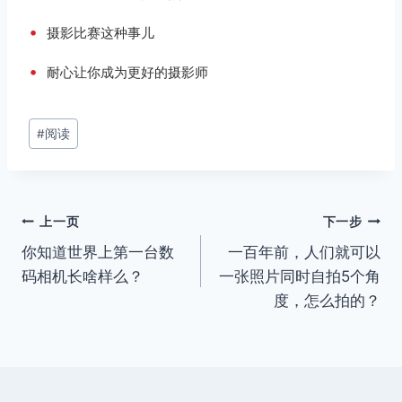
•
摄影比赛这种事儿
•
耐心让你成为更好的摄影师
文
#
阅读
章
标
签：
文
上一页
下一步
你知道世界上第一台数
一百年前，人们就可以
章
码相机长啥样么？
一张照片同时自拍5个角
导
度，怎么拍的？
航