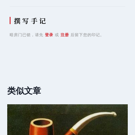
撰 写 手 记
暗房门已锁，请先
登录
或
注册
后留下您的印记。
类似文章