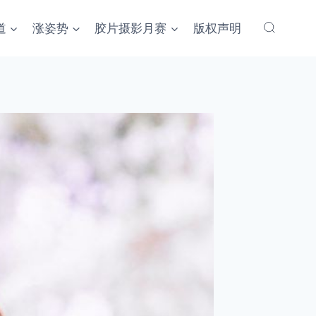
道
涨姿势
胶片摄影月赛
版权声明