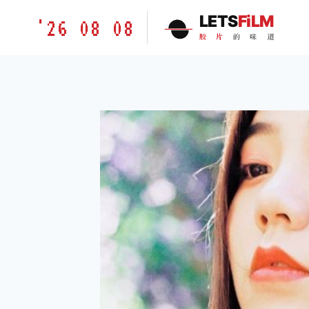
跳
胶
LETS
FiLM
'26 08 08
到
片
胶
片
的
味
道
内
的
容
味
道
LETSFILM