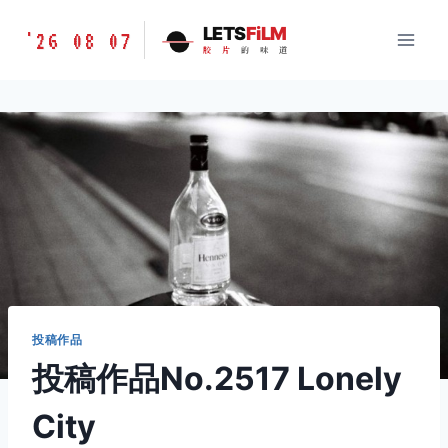
跳
胶
LETS
FiLM
'26 08 07
到
胶
片
的
味
道
片
内
的
容
味
道
LETSFILM
投稿作品
投稿作品No.2517 Lonely
City