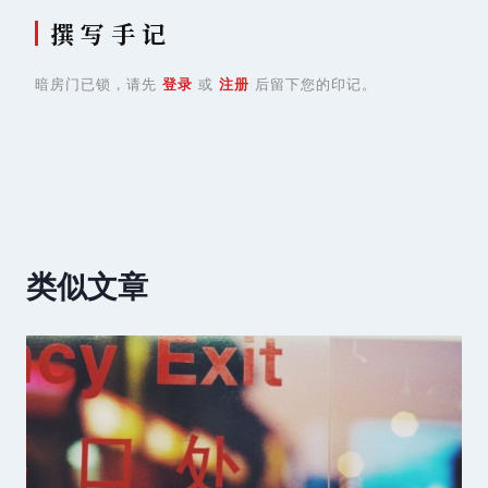
撰 写 手 记
暗房门已锁，请先
登录
或
注册
后留下您的印记。
类似文章