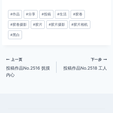
文
#
作品
#
分享
#
投稿
#
生活
#
胶卷
章
#
胶卷摄影
#
胶片
#
胶片摄影
#
胶片相机
标
签：
#
黑白
文
上一页
下一步
投稿作品No.2516 抚摸
投稿作品No.2518 工人
章
内心
导
航