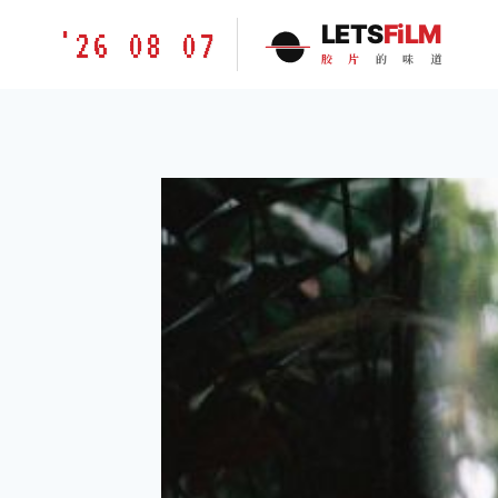
跳
胶
LETS
FiLM
'26 08 07
到
片
胶
片
的
味
道
内
的
容
味
道
LETSFILM