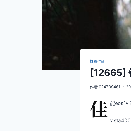
投稿作品
[12665
作者
924709461
20
佳
能eos1v 
vista400