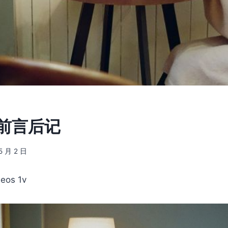
] 前言后记
5 月 2 日
os 1v