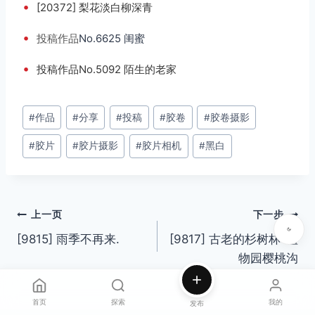
•
[20372] 梨花淡白柳深青
•
投稿
作品
No.6625 闺蜜
•
投稿作品No.5092 陌生的老家
文
#
作品
#
分享
#
投稿
#
胶卷
#
胶卷摄影
章
#
胶片
#
胶片摄影
#
胶片相机
#
黑白
标
签：
文
上一页
下一步
[9815] 雨季不再来.
[9817] 古老的杉树林-植
章
物园樱桃沟
导
航
首页
探索
我的
发布