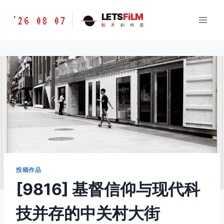
跳
胶
LETS
FiLM
'26 08 07
到
胶
片
的
味
道
片
内
的
容
味
道
LETSFILM
投稿作品
[9816] 基督信仰与现代科
技并存的中关村大街