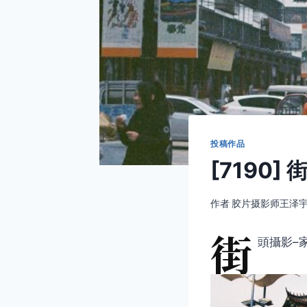
投稿作品
[7190]
作者
胶片摄影师王泽
街
頭攝影–