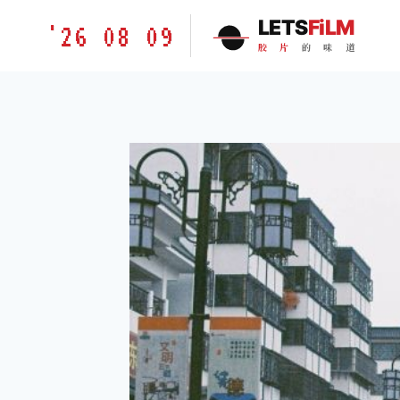
跳
胶
LETS
FiLM
'26 08 09
到
片
胶
片
的
味
道
内
的
容
味
道
LETSFILM