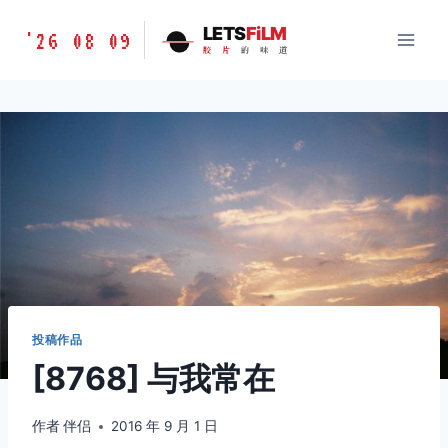
跳
胶
LETS
FiLM
'26 08 09
到
胶
片
的
味
道
片
内
的
容
味
道
LETSFILM
投稿作品
[8768] 与我常在
作者
伴侣
2016 年 9 月 1 日