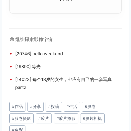
🕸️ 继续探索影像宇宙
•
[20746] hello weekend
•
[19890] 等光
•
[14023] 每个18岁的女生，都应有自己的一套写真
part2
文
#
作品
#
分享
#
投稿
#
生活
#
胶卷
章
#
胶卷摄影
#
胶片
#
胶片摄影
#
胶片相机
标
签：
#
色彩