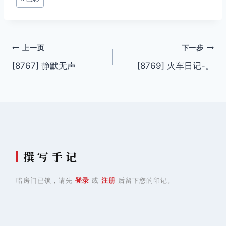
文
上一页
下一步
[8767] 静默无声
[8769] 火车日记-。
章
导
航
撰 写 手 记
暗房门已锁，请先
登录
或
注册
后留下您的印记。