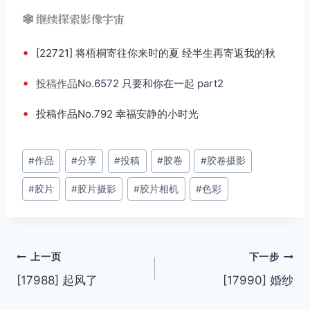
🕸️ 继续探索影像宇宙
•
[22721] 将梧桐寄往你来时的夏 经半生再寄返我的秋
•
投稿
作品
No.6572 只要和你在一起 part2
•
投稿作品No.792 幸福安静的小时光
文
#
作品
#
分享
#
投稿
#
胶卷
#
胶卷摄影
章
#
胶片
#
胶片摄影
#
胶片相机
#
色彩
标
签：
文
上一页
下一步
[17988] 起风了
[17990] 婚纱
章