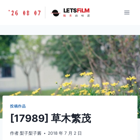
跳
胶
LETS
FiLM
'26 08 07
到
胶
片
的
味
道
片
内
的
容
味
道
LETSFILM
投稿作品
[17989] 草木繁茂
作者
梨子梨子酱
2018 年 7 月 2 日