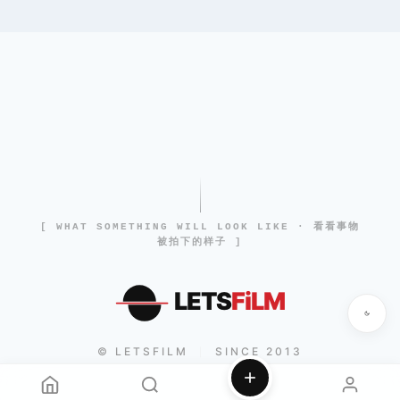
[ WHAT SOMETHING WILL LOOK LIKE · 看看事物
被拍下的样子 ]
LETS
FiLM
© LETSFILM
SINCE 2013
|