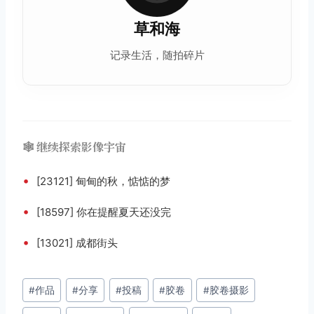
草和海
记录生活，随拍碎片
🕸️ 继续探索影像宇宙
•
[23121] 甸甸的秋，惦惦的梦
•
[18597] 你在提醒夏天还没完
•
[13021] 成都街头
文
#
作品
#
分享
#
投稿
#
胶卷
#
胶卷摄影
章