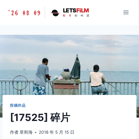
跳
胶
LETS
FiLM
'26 08 09
到
胶
片
的
味
道
片
内
的
容
味
道
LETSFILM
投稿作品
[17525] 碎片
作者
草和海
2018 年 5 月 15 日