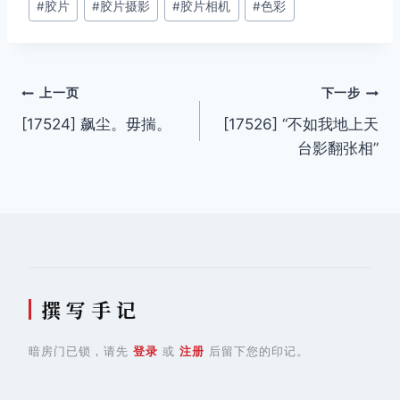
#
胶片
#
胶片摄影
#
胶片相机
#
色彩
标
签：
文
上一页
下一步
[17524] 飙尘。毋揣。
[17526] “不如我地上天
章
台影翻张相”
导
航
撰 写 手 记
暗房门已锁，请先
登录
或
注册
后留下您的印记。