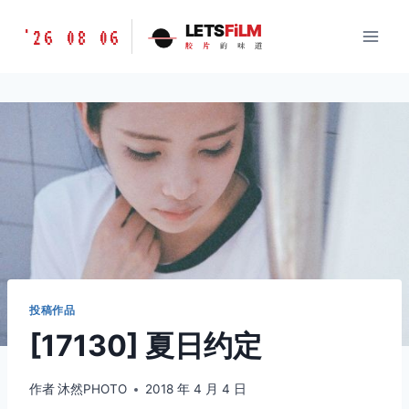
跳
胶
LETS
FiLM
'26 08 06
到
胶
片
的
味
道
片
内
的
容
味
道
LETSFILM
投稿作品
[17130] 夏日约定
作者
沐然PHOTO
2018 年 4 月 4 日