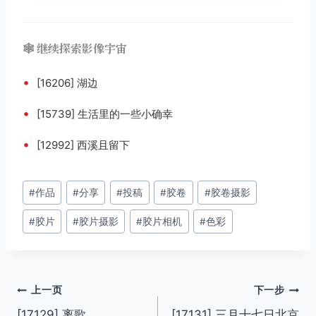
🕸️ 继续探索影像宇宙
•
[16206] 湖边
•
[15739] 生活里的一些小确幸
•
[12992] 西溪且留下
文
#
作品
#
分享
#
投稿
#
胶卷
#
胶卷摄影
章
#
胶片
#
胶片摄影
#
胶片相机
#
色彩
标
签：
文
上一页
下一步
[17129] 离歌
[17131] 三月十七日北京