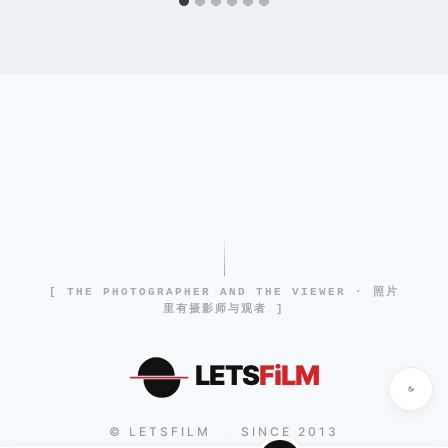
[ THE PHOTOGRAPHER AND THE VIEWER · 照片
里有摄影师与观者 ]
LETS
FiLM
© LETSFILM
SINCE 2013
|