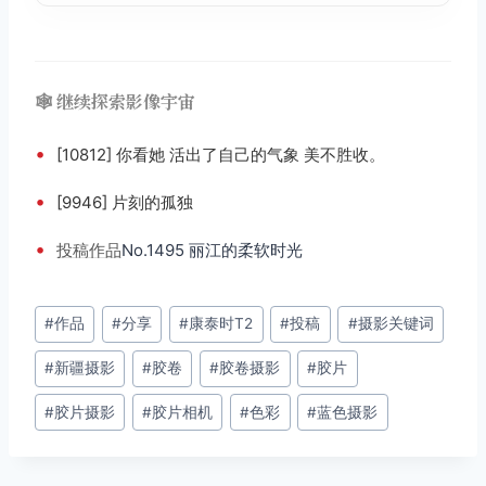
🕸️ 继续探索影像宇宙
•
[10812] 你看她 活出了自己的气象 美不胜收。
•
[9946] 片刻的孤独
•
投稿
作品
No.1495 丽江的柔软时光
文
#
作品
#
分享
#
康泰时T2
#
投稿
#
摄影关键词
章
#
新疆摄影
#
胶卷
#
胶卷摄影
#
胶片
标
签：
#
胶片摄影
#
胶片相机
#
色彩
#
蓝色摄影