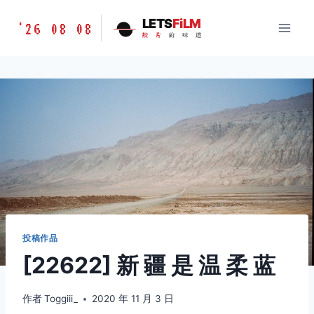
跳
胶
LETS
FiLM
'26 08 08
到
胶
片
的
味
道
片
内
的
容
味
道
LETSFILM
投稿作品
[22622] 新 疆 是 温 柔 蓝
作者
Toggiii_
2020 年 11 月 3 日