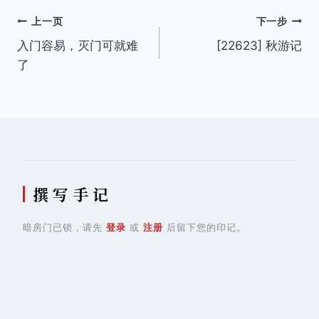
文
上一页
下一步
入门容易，灭门可就难
[22623] 秋游记
章
了
导
航
撰 写 手 记
暗房门已锁，请先
登录
或
注册
后留下您的印记。