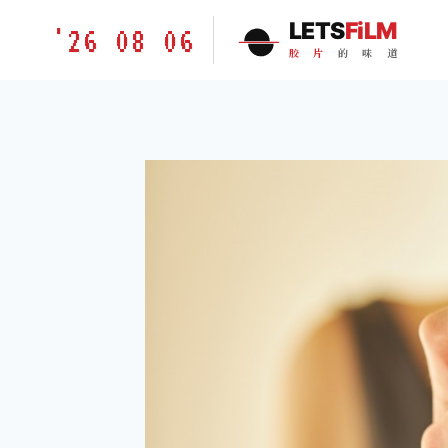
跳
胶
LETS
FiLM
'26 08 06
到
片
胶
片
的
味
道
内
的
容
味
道
LETSFILM