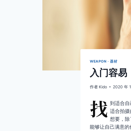
WEAPON · 器材
入门容易
作者
Kido
2020 年 
找
到适合自
适合拍摄
想要，除
能够让自己满意的