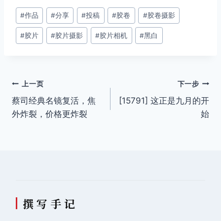
文
#
作品
#
分享
#
投稿
#
胶卷
#
胶卷摄影
章
#
胶片
#
胶片摄影
#
胶片相机
#
黑白
标
签：
文
上一页
下一步
蔡司经典名镜复活，焦
[15791] 这正是九月的开
章
外炸裂，价格更炸裂
始
导
航
撰 写 手 记