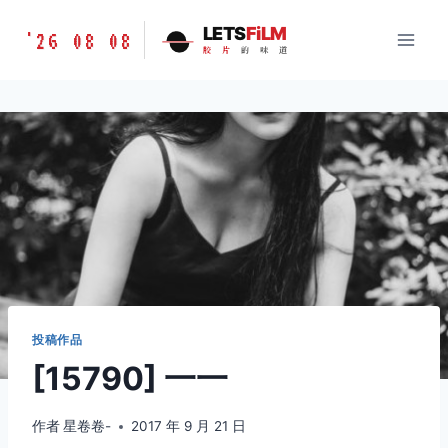
跳
胶
LETS
FiLM
'26 08 08
到
胶
片
的
味
道
片
内
的
容
味
道
LETSFILM
投稿作品
[15790] 一一
作者
星卷卷-
2017 年 9 月 21 日