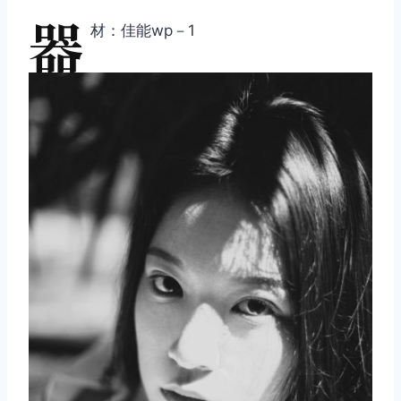
器
材：佳能wp－1