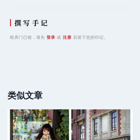
撰 写 手 记
暗房门已锁，请先
登录
或
注册
后留下您的印记。
类似文章