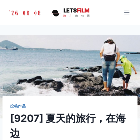
跳
胶
LETS
FiLM
'26 08 08
到
胶
片
的
味
道
片
内
的
容
味
道
LETSFILM
投稿作品
[9207] 夏天的旅行，在海
边