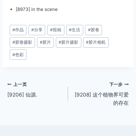
•
[8973] in the scene
文
#
作品
#
分享
#
投稿
#
生活
#
胶卷
章
#
胶卷摄影
#
胶片
#
胶片摄影
#
胶片相机
标
签：
#
色彩
文
上一页
下一步
[9206] 仙源.
[9208] 这个植物界可爱
章
的存在
导
航