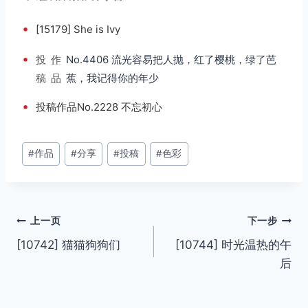
•
[15179] She is Ivy
•
投
作
No.4406 流光容易把人抛，红了樱桃，绿了芭
稿
品
蕉，我记得你的年少
•
投稿作品No.2228 不忘初心
文
#
作品
#
分享
#
投稿
#
色彩
章
标
签：
文
上一页
下一步
[10742] 猫猫狗狗们
[10744] 时光温热的午
章
后
导