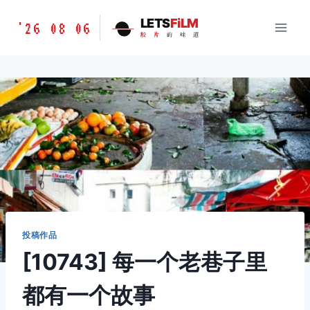
跳
胶
LETS
FiLM
'26 08 06
到
胶
片
的
味
道
片
内
的
容
味
道
LETSFILM
投稿作品
[10743] 每一个老巷子里
都有一个故事