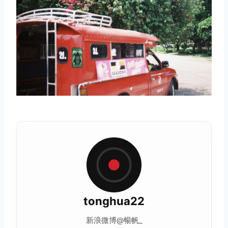
tonghua22
新浪微博@暢帆_