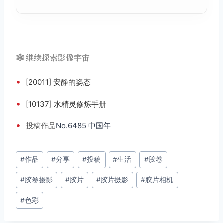
🕸️ 继续探索影像宇宙
•
[20011] 安静的姿态
•
[10137] 水精灵修炼手册
•
投稿
作品
No.6485 中国年
文
#
作品
#
分享
#
投稿
#
生活
#
胶卷
章
#
胶卷摄影
#
胶片
#
胶片摄影
#
胶片相机
标
签：
#
色彩