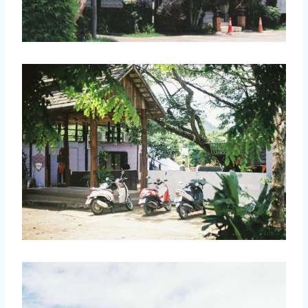
取消
搜索