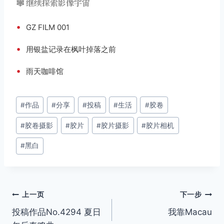
🕸️ 继续探索影像宇宙
•
GZ FILM 001
•
用银盐记录在枫叶掉落之前
•
雨天咖啡馆
文
#
作品
#
分享
#
投稿
#
生活
#
胶卷
章
#
胶卷摄影
#
胶片
#
胶片摄影
#
胶片相机
标
签：
#
黑白
文
上一页
下一步
投稿作品No.4294 夏日
我靠Macau
章