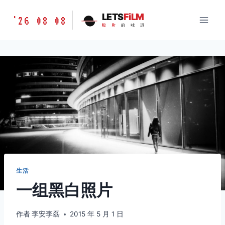
跳
胶
LETS
FiLM
'26 08 08
到
胶
片
的
味
道
片
内
的
容
味
道
LETSFILM
生活
一组黑白照片
作者
李安李磊
2015 年 5 月 1 日