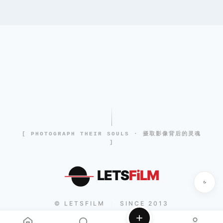
[ PHOTOGRAPH THEIR SOULS · 摄取影像背后的灵魂
]
LETS
FiLM
© LETSFILM
SINCE 2013
|