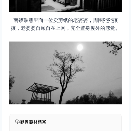
南锣鼓巷里面一位卖剪纸的老婆婆，周围熙熙攘
攘，老婆婆自顾自在上网，完全置身度外的感觉。
影像器材档案