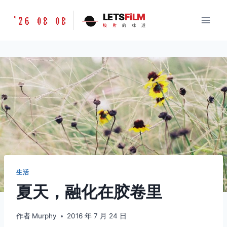
跳
胶
LETS
FiLM
'26 08 08
到
胶
片
的
味
道
片
内
的
容
味
道
LETSFILM
生活
夏天，融化在胶卷里
作者
Murphy
2016 年 7 月 24 日