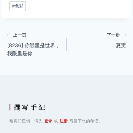
签：
#
色彩
文
上一页
下一步
[8236] 你眼里是世界，
夏実
章
我眼里是你
导
航
撰 写 手 记
暗房门已锁，请先
登录
或
注册
后留下您的印记。