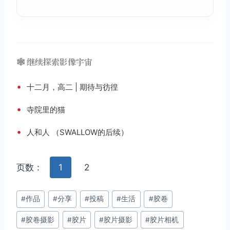
🕸️ 继续探索影像宇宙
•
十二月，高二 | 期待与彷徨
•
寺院里的猫
•
人和人 （SWALLOW的后续）
页数：
1
2
文
#
作品
#
分享
#
投稿
#
生活
#
胶卷
章
#
胶卷摄影
#
胶片
#
胶片摄影
#
胶片相机
标