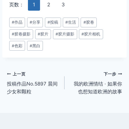
页数：
1
2
3
文
#
作品
#
分享
#
投稿
#
生活
#
胶卷
章
#
胶卷摄影
#
胶片
#
胶片摄影
#
胶片相机
标
签：
#
色彩
#
黑白
文
上一页
下一步
投稿作品No.5897 晨间
我的欧洲情结 · 如果你
章
少女和颗粒
也想知道欧洲的故事
导
航