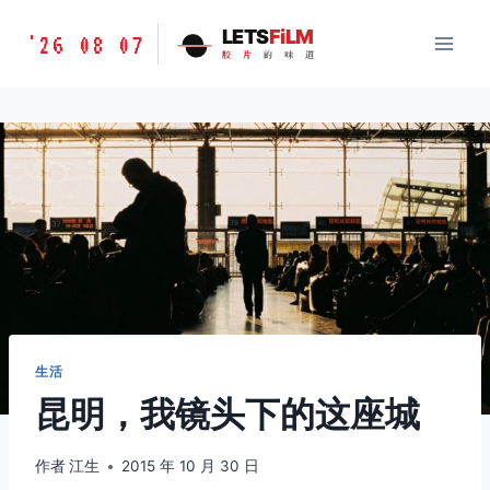
跳
胶
LETS
FiLM
'26 08 07
到
胶
片
的
味
道
片
内
的
容
味
道
LETSFILM
生活
昆明，我镜头下的这座城
作者
江生
2015 年 10 月 30 日