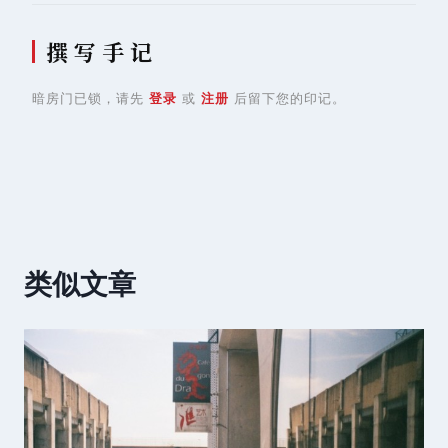
撰 写 手 记
暗房门已锁，请先
登录
或
注册
后留下您的印记。
类似文章