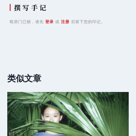
撰 写 手 记
暗房门已锁，请先
登录
或
注册
后留下您的印记。
类似文章