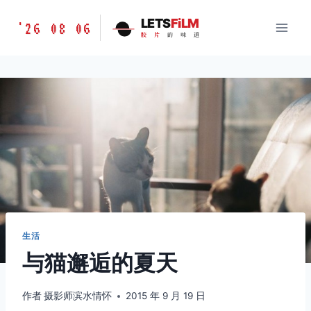
跳
胶
LETS
FiLM
'26 08 06
到
胶
片
的
味
道
片
内
的
容
味
道
LETSFILM
生活
与猫邂逅的夏天
作者
摄影师滨水情怀
2015 年 9 月 19 日