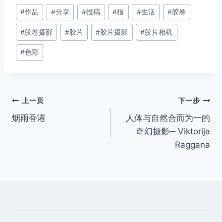
文
#
作品
#
分享
#
投稿
#
猫
#
生活
#
胶卷
章
#
胶卷摄影
#
胶片
#
胶片摄影
#
胶片相机
标
签：
#
色彩
文
上一页
下一步
烟雨香港
人体与自然合而为一的
章
奇幻摄影─ Viktorija
导
Raggana
航