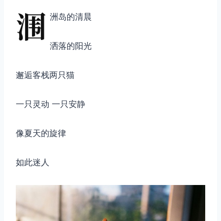
涠
洲岛的清晨
洒落的阳光
邂逅客栈两只猫
一只灵动 一只安静
像夏天的旋律
如此迷人