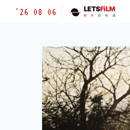
跳
胶
LETS
FiLM
'26 08 06
到
片
胶
片
的
味
道
内
的
容
味
道
LETSFILM