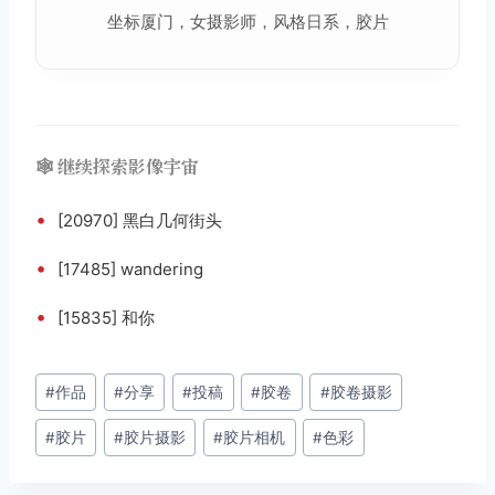
坐标厦门，女摄影师，风格日系，
胶片
🕸️ 继续探索影像宇宙
•
[20970] 黑白几何街头
•
[17485] wandering
•
[15835] 和你
文
#
作品
#
分享
#
投稿
#
胶卷
#
胶卷摄影
章
#
胶片
#
胶片摄影
#
胶片相机
#
色彩
标
签：