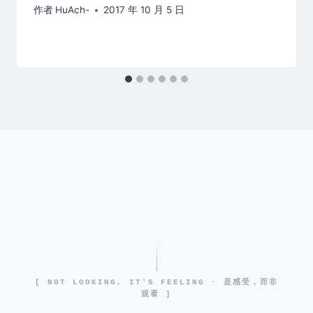
作者
HuAch-
2017 年 10 月 5 日
[ NOT LOOKING, IT'S FEELING · 是感受，而非
观看 ]