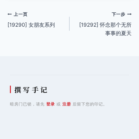
文
上一页
下一步
[19290] 女朋友系列
[19292] 怀念那个无所
章
事事的夏天
导
航
撰 写 手 记
暗房门已锁，请先
登录
或
注册
后留下您的印记。